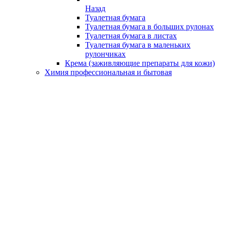
Назад
Туалетная бумага
Туалетная бумага в больших рулонах
Туалетная бумага в листах
Туалетная бумага в маленьких
рулончиках
Крема (заживляющие препараты для кожи)
Химия профессиональная и бытовая