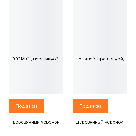
Веник- метла "СОРГО",
Веник- метла "СОРГО"
прошивной,
Большой, прошивной,
деревянный черенок
деревянный черенок
670 ₽
770 ₽
95см., 601336/ 04013
95см.,450х330мм.
602463/ 04014
Под заказ
Под заказ