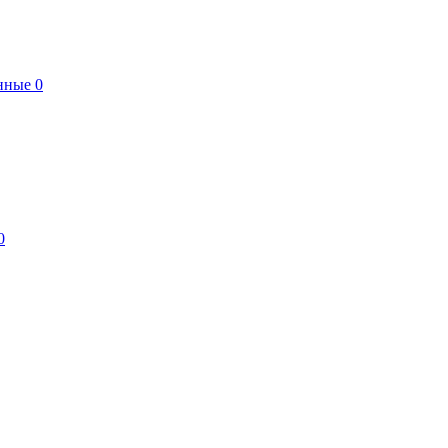
нные
0
0