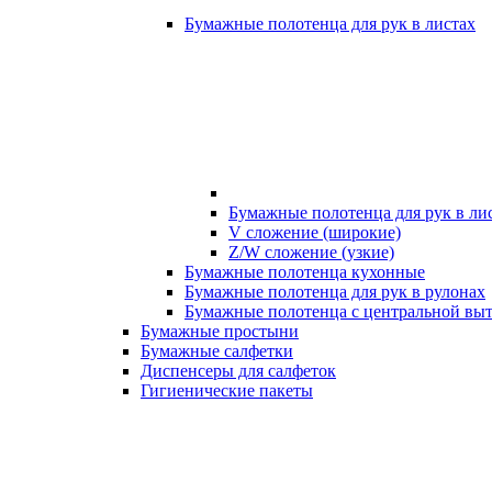
Бумажные полотенца для рук в листах
Бумажные полотенца для рук в ли
V сложение (широкие)
Z/W сложение (узкие)
Бумажные полотенца кухонные
Бумажные полотенца для рук в рулонах
Бумажные полотенца с центральной вы
Бумажные простыни
Бумажные салфетки
Диспенсеры для салфеток
Гигиенические пакеты