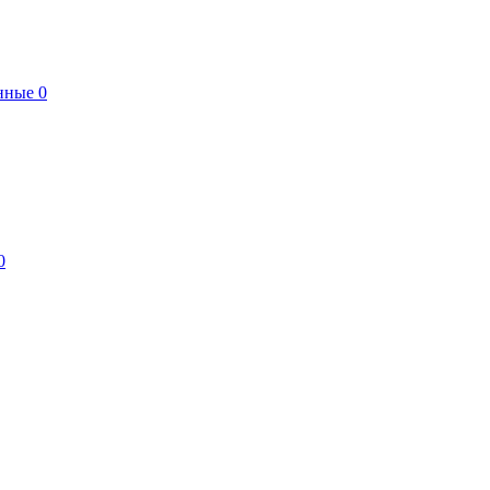
нные
0
0