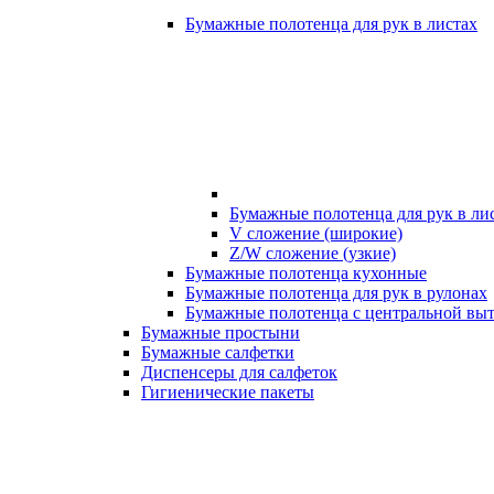
Бумажные полотенца для рук в листах
Бумажные полотенца для рук в ли
V сложение (широкие)
Z/W сложение (узкие)
Бумажные полотенца кухонные
Бумажные полотенца для рук в рулонах
Бумажные полотенца с центральной вы
Бумажные простыни
Бумажные салфетки
Диспенсеры для салфеток
Гигиенические пакеты